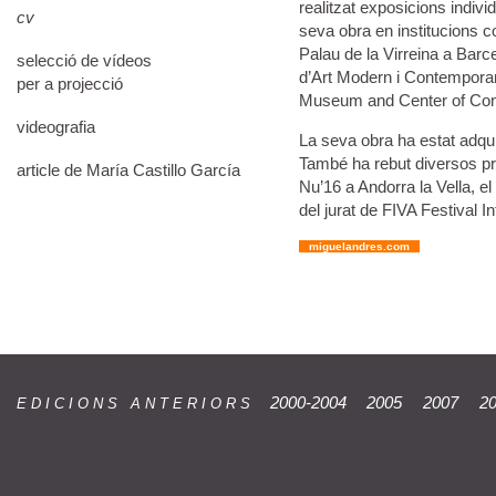
realitzat exposicions indivi
cv
seva obra en institucions
Palau de la Virreina a Barc
selecció de vídeos
d’Art Modern i Contempora
per a projecció
Museum and Center of Contem
videografia
La seva obra ha estat adqui
També ha rebut diversos pre
article de María Castillo García
Nu’16 a Andorra la Vella, e
del jurat de FIVA Festival 
.
miguelandres.com
.
2000-2004
2005
2007
2
E D I C I O N S A N T E R I O R S
__
__
__
__