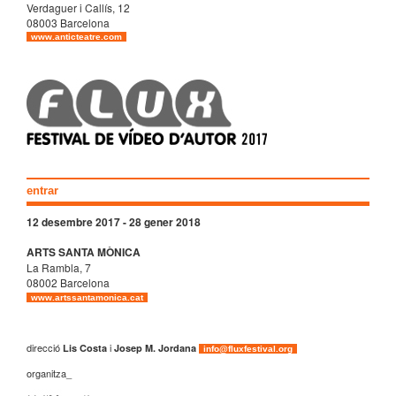
Verdaguer i Callís, 12
08003 Barcelo na
www.anticteatre.com
entrar
12 desembre 2017 - 28 gener 2018
ARTS SANTA MÒNICA
La Rambla, 7
08002 Barcelona
www.artssantamonica.cat
direcció
i
Lis Costa
Josep M. Jordana
info@fluxfestival.org
organitza_