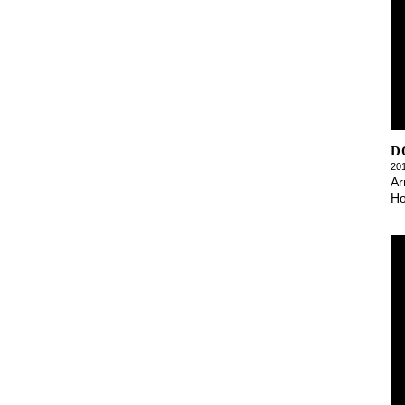
D
20
Ar
Ho