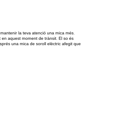
er mantenir la teva atenció una mica més.
st en aquest moment de trànsit. El so és
sprés una mica de soroll elèctric afegit que