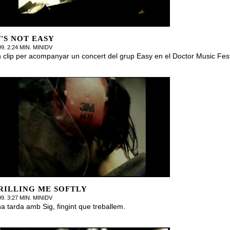
T'S NOT EASY
99. 2:24 MIN. MINIDV
 clip per acompanyar un concert del grup Easy en el Doctor Music Fest
RILLING ME SOFTLY
99. 3:27 MIN. MINIDV
a tarda amb Sig, fingint que treballem.