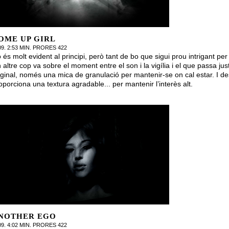
OME UP GIRL
09. 2:53 MIN. PRORES 422
 és molt evident al principi, però tant de bo que sigui prou intrigant p
 altre cop va sobre el moment entre el son i la vigília i el que passa ju
iginal, només una mica de granulació per mantenir-se on cal estar. I de
oporciona una textura agradable... per mantenir l’interès alt.
NOTHER EGO
09. 4:02 MIN. PRORES 422