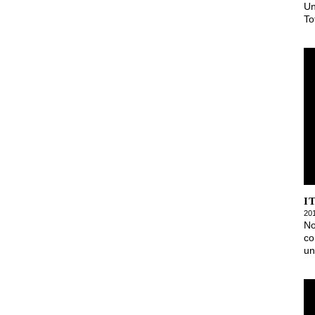
Un
To
I
20
No
co
un