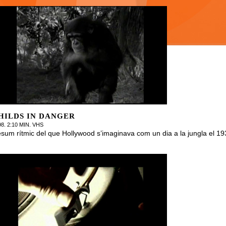
HILDS IN DANGER
98. 2:10 MIN. VHS
sum rítmic del que Hollywood s’imaginava com un dia a la jungla el 19