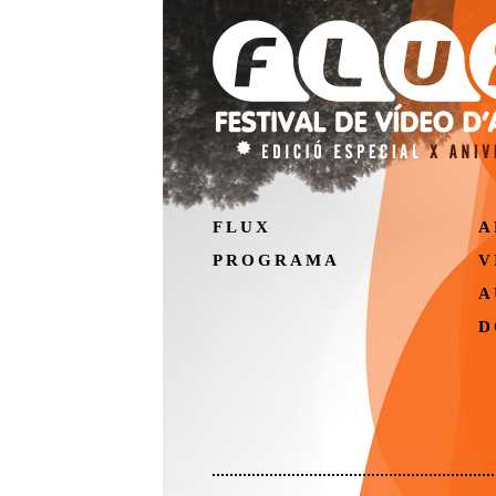
FLUX
A
PROGRAMA
V
A
D