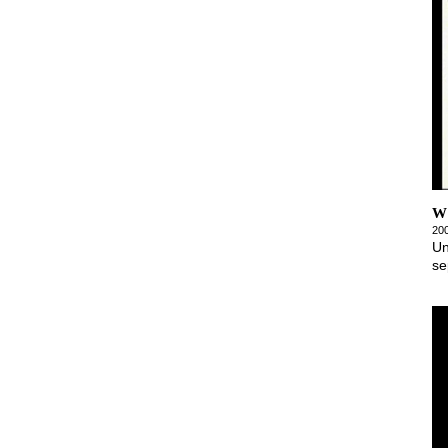
W
20
Un
se