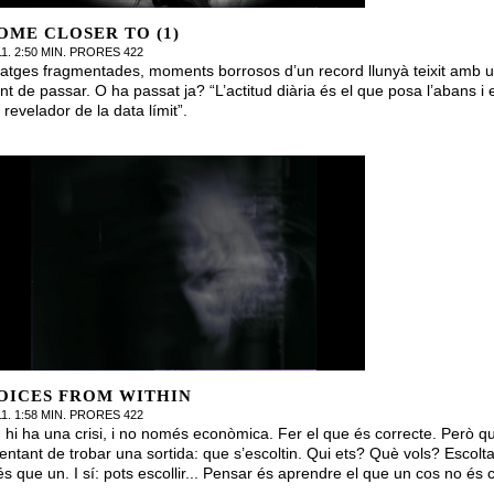
OME CLOSER TO (1)
11. 2:50 MIN. PRORES 422
atges fragmentades, moments borrosos d’un record llunyà teixit amb 
nt de passar. O ha passat ja? “L’actitud diària és el que posa l’abans i
 revelador de la data límit”.
OICES FROM WITHIN
11. 1:58 MIN. PRORES 422
, hi ha una crisi, i no només econòmica. Fer el que és correcte. Però q
tentant de trobar una sortida: que s’escoltin. Qui ets? Què vols? Escolt
s que un. I sí: pots escollir... Pensar és aprendre el que un cos no és