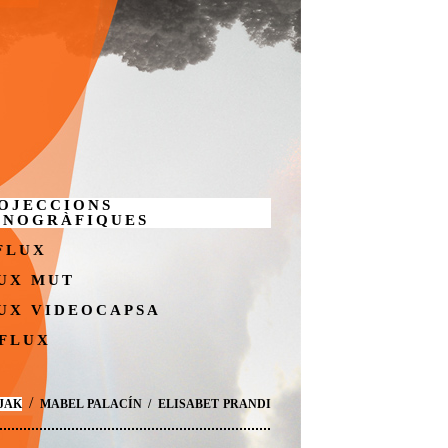
OJECCIONS
NOGRÀFIQUES
FLUX
UX MUT
UX VIDEOCAPSA
FLUX
/
JAK
MABEL PALACÍN
/
ELISABET PRANDI