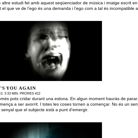
 altre estudi fet amb aquest seqüenciador de música i imatge escrit en
t el que ve de l’ego és una demanda i l’ego com a tal és incompatible 
T'S YOU AGAIN
10. 3:33 MIN. PRORES 422
més pots cridar durant una estona. En algun moment hauràs de parar.
mença a ser avorrit. I totes les coses tornen a començar. No és un seny
 senyal que el subjecte està a punt d’emergir.