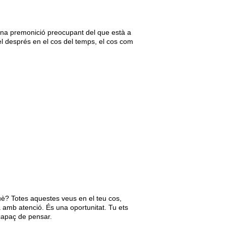
una premonició preocupant del que està a
 el després en el cos del temps, el cos com
uè? Totes aquestes veus en el teu cos,
a amb atenció. És una oportunitat. Tu ets
 capaç de pensar.