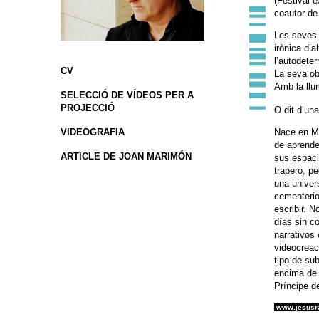
(Festival e
coautor d
Les seves 
irònica d’a
l’autodete
CV
La seva ob
Amb la llu
SELECCIÓ DE VÍDEOS PER A
.
PROJECCIÓ
O dit d’una
VIDEOGRAFIA
Nace en Ma
de aprende
ARTICLE DE JOAN MARIMÓN
sus espaci
trapero, p
una univer
cementerio
escribir. 
días sin c
narrativos
videocreac
tipo de su
encima de 
Príncipe d
.
www.jesusr