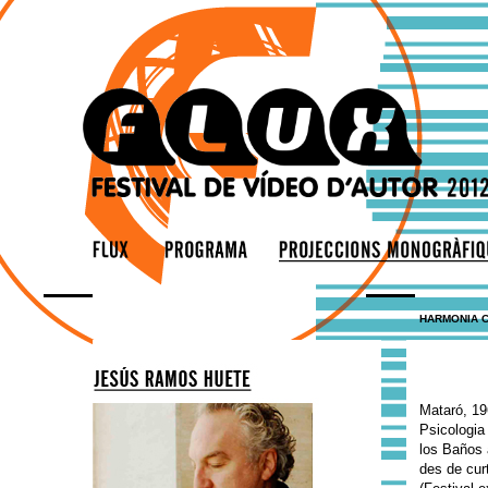
HARMONIA 
Mataró, 19
Psicologia
los Baños 
des de cur