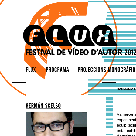
HARMONIA 
Va néixer 
experiment
equip tècn
estat exhi