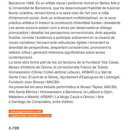
Barcelona 1968. És un artista visual i performer format en Belles Arts a
la Universitat de Barcelona, que ha desenvolupat l'habilitat de fusionar
teoria i pràctica, donant forma a la seva visió de l'art com a mitjà
d'intervenció social. Amb un enfocament multidisciplinari, en la seva
pràctica artística hi trobem la construcció d'identitats fluides i dissidents.
Les seves accions actuen com a eines per desencadenar diàlegs
provocadors i desafiar les percepcions convencionals. Amb aquesta
finalitat, convida l'audiència a participar activament en la creació de
noves narratives, trencant amb estructures rígides i fomentant la
diversitat de perspectives, despertant consciències, promovent la
reflexió crítica i generant reflexions significatives sobre temes
contemporanis.
La seva obra forma part de les col·leccions de la Fundació Vila Casas,
Museu d'Història de Girona, el col·leccionista Franco de Toledo,
Homesession (Olivier Collet-Jérôme Lefaure), ARBAR (La Vall de
Santa Creu, El port de la Selva), Ajuntament d'Esplugues de Llobregat,
Fundació Joan Brossa i MACBA.
Ha presentat els seus treballs performàtics al Museo Tàpies, MACBA,
Arts Santa Mònica i Homesession a Barcelona; la LaBoral a Gijón;
Matadero a Madrid; ARBAR i La Muga Caula a Girona; i Aire
a Santiago de Compostela, entre d'altres.
ramonguimaraes.com
capillaritats.wordpress.com
C-72
R