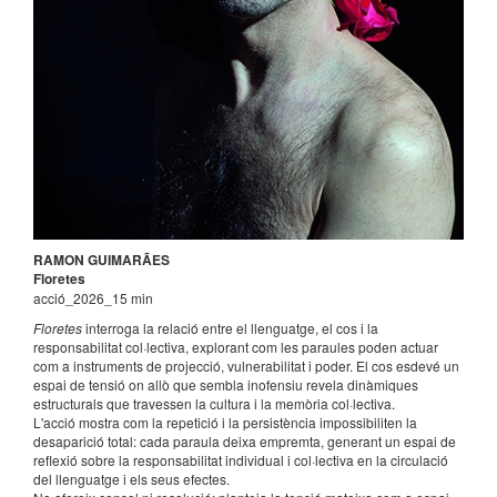
RAMON GUIMARÃES
Floretes
acció_2026_15 min
Floretes
interroga la relació entre el llenguatge, el cos i la
responsabilitat col·lectiva, explorant com les paraules poden actuar
com a instruments de projecció, vulnerabilitat i poder. El cos esdevé un
espai de tensió on allò que sembla inofensiu revela dinàmiques
estructurals que travessen la cultura i la memòria col·lectiva.
L'acció mostra com la repetició i la persistència impossibiliten la
desaparició total: cada paraula deixa empremta, generant un espai de
reflexió sobre la responsabilitat individual i col·lectiva en la circulació
del llenguatge i els seus efectes.