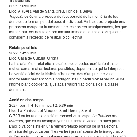
Trajectòries
2021_16:30 min
Lloc: ARBAR, Vall de Santa Creu, Port de la Selva
Trajectòries
és una proposta de recuperació de la memòria de les
dones que formen part del passat individual. Amb aquest projecte ens
proposem recuperar la memòria de les nostres avantpassades, les que
formen part del nostre entorn familiar immediat, al mateix temps que
convidem a l'exercici de restitució col·lectiva.
Relats paral·lels
2022_14:52 min
Lloc: Casa de Cultura, Girona
La història té un relat oficial escrit des del poder, però la realitat té
moltes cares, moltes lectures possibles, depenent de qui la interpreti.
La versió oficial de la història s’ha narrat des d’un punt de vista
androcèntric prenent com a protagonista un perfil molt específic: el de
l’home blanc occidental ajustat als valors tradicionals de la classe
dominant.
Acció en dos temps
2024_part 1, 4:45 min, part 2, 5:39 min
Lloc: La Pahissa del Marquet, Sant Llorenç Savall
C-72R va fer una exposició retrospectiva a l'espai
La Pahissa del
Marquet
, que es va acompanyar d'una acció dividida en dues parts.
L'acció va consistir en una reinterpretació poètica de la trajectòria
artística del grup. La part 1 es va fer i gravar abans de la inauguració
de l'exposició, en les muntanyes properes a l'espai expositiu, i la part 2