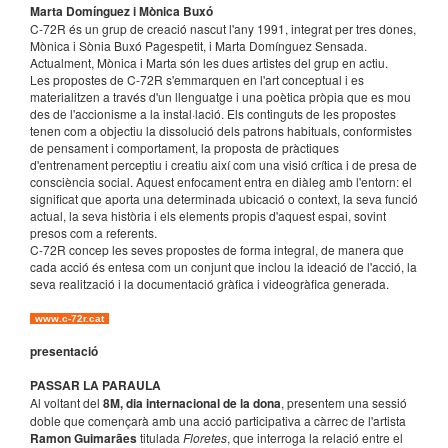
Marta Domínguez i Mònica Buxó
C-72
R
és un grup de creació nascut l'any 1991, integrat per tres dones,
Mònica i Sònia Buxó Pagespetit, i Marta Domínguez Sensada.
Actualment, Mònica i Marta són les dues artistes del grup en actiu.
Les propostes de C-72
R
s'emmarquen en l'art conceptual i es
materialitzen a través d'un llenguatge i una poètica pròpia que es mou
des de l'accionisme a la instal·lació. Els continguts de les propostes
tenen com a objectiu la dissolució dels patrons habituals, conformistes
de pensament i comportament, la proposta de pràctiques
d'entrenament perceptiu i creatiu així com una visió crítica i de presa de
consciència social. Aquest enfocament entra en diàleg amb l'entorn: el
significat que aporta una determinada ubicació o context, la seva funció
actual, la seva història i els elements propis d'aquest espai, sovint
presos com a referents.
C-72
R
concep les seves propostes de forma integral, de manera que
cada acció és entesa com un conjunt que inclou la ideació de l'acció, la
seva realització i la documentació gràfica i videogràfica generada.
www.c-72r.cat
presentació
PASSAR LA PARAULA
Al voltant del
8M, dia internacional de la dona
, presentem una sessió
doble que començarà amb una acció participativa a càrrec de l'artista
Ramon Guimarães
titulada
Floretes
, que interroga la relació entre el