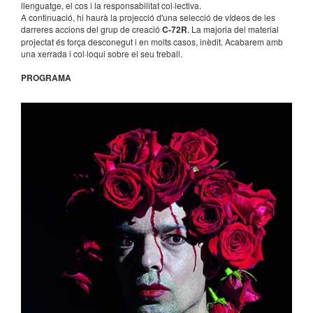
llenguatge, el cos i la responsabilitat col·lectiva.
A continuació, hi haurà la projecció d'una selecció de vídeos de
les
darreres accions
del grup de creació
C-72R
. La majoria del material
projectat és força desconegut i en molts casos, inèdit. Acabarem amb
una xerrada i col·loqui sobre el seu treball.
PROGRAMA