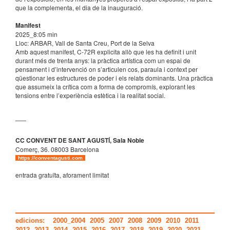
que la complementa, el dia de la inauguració.
Manifest
2025_8:05 min
Lloc: ARBAR, Vall de Santa Creu, Port de la Selva
Amb aquest manifest, C-72R explicita allò que les ha definit i unit
durant més de trenta anys: la pràctica artística com un espai de
pensament i d’intervenció on s’articulen cos, paraula i context per
qüestionar les estructures de poder i els relats dominants. Una pràctica
que assumeix la crítica com a forma de compromís, explorant les
tensions entre l’experiència estètica i la realitat social.
___
CC CONVENT DE SANT AGUSTÍ, Sala Noble
Comerç, 36. 08003 Barcelona
https://conventagusti.com
entrada gratuïta, aforament limitat
edicions:
2000_2004
2005
2007
2008
2009
2010
2011
2012
2013
2014
2015
2016
2017
2018
2019
2020
2021